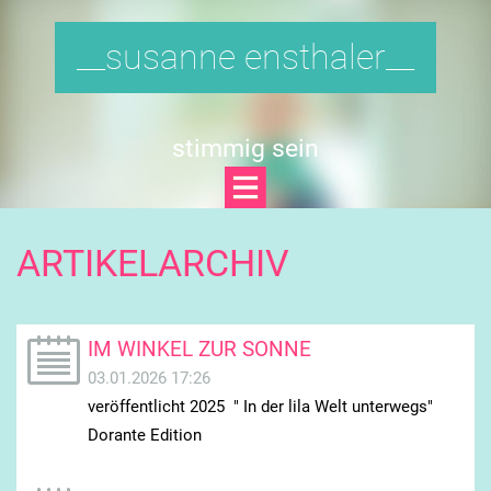
__susanne ensthaler__
stimmig sein
ARTIKELARCHIV
IM WINKEL ZUR SONNE
03.01.2026 17:26
veröffentlicht 2025 " In der lila Welt unterwegs"
Dorante Edition