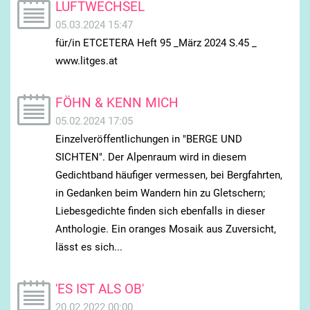
LUFTWECHSEL
05.03.2024 15:47
für/in ETCETERA Heft 95 _März 2024 S.45 _
www.litges.at
FÖHN & KENN MICH
05.02.2024 17:05
Einzelveröffentlichungen in "BERGE UND
SICHTEN". Der Alpenraum wird in diesem
Gedichtband häufiger vermessen, bei Bergfahrten,
in Gedanken beim Wandern hin zu Gletschern;
Liebesgedichte finden sich ebenfalls in dieser
Anthologie. Ein oranges Mosaik aus Zuversicht,
lässt es sich...
'ES IST ALS OB'
20.02.2022 00:00