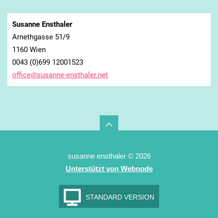
Susanne Ensthaler
Arnethgasse 51/9
1160 Wien
0043 (0)699 12001523
office@s
usanne-e
nsthaler
.net
susanne ensthaler © 2026
Unterstützt von Webnode
STANDARD VERSION