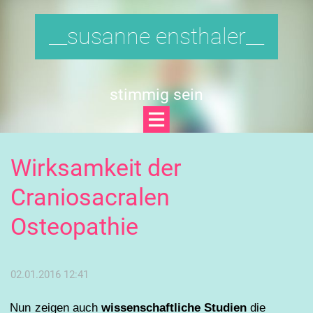
__susanne ensthaler__
stimmig sein
Wirksamkeit der
Craniosacralen
Osteopathie
02.01.2016 12:41
Nun zeigen auch
wissenschaftliche Studien
die