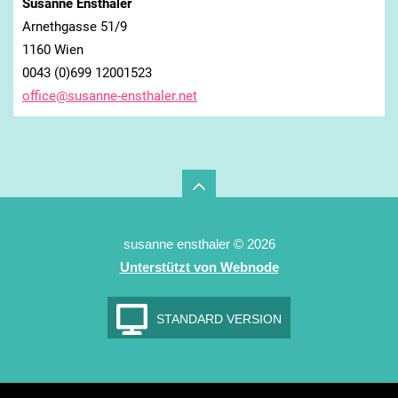
Susanne Ensthaler
Arnethgasse 51/9
1160 Wien
0043 (0)699 12001523
office@s
usanne-e
nsthaler
.net
susanne ensthaler © 2026
Unterstützt von Webnode
STANDARD VERSION